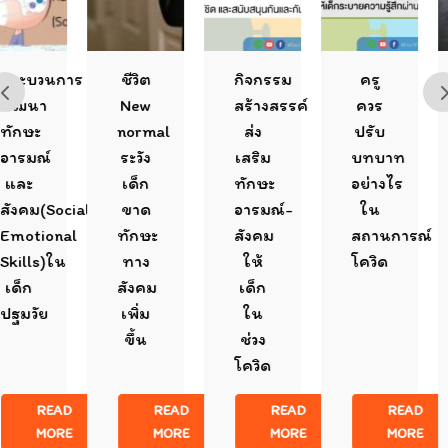
วนการ
ชีวิต
กิจกรรม
ครู
ใส
า
New
สร้างสรรค์
ควร
คว
ะ
normal
ส่ง
ปรับ
ข
ณ์
ระวัง
เสริม
บทบาท
เด
เด็ก
ทักษะ
อย่างไร
ใ
(Social-
ขาด
อารมณ์-
ใน
สถ
ional
ทักษะ
สังคม
สถานการณ์
โค
s)ใน
ทาง
ให้
โควิด
สังคม
เด็ก
ัย
เพิ่ม
ใน
ขึ้น
ช่วง
โควิด
READ
READ
READ
READ
MORE
MORE
MORE
MORE