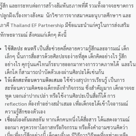
รู้สึก และกระทบต่อการสร้างสัมพันธภาพที่ดี รวมทั้งอาจจะขาดการ
ปลูกฝังเรื่องทางสังคม นักวิชาการจากสมาคมอนุบาลศึกษาฯ และ
ภาคี Thailand EF Partnership มีข้อแนะนำแก่ครูในการส่งเสริม
ทักษะอารมณ์ สังคมแก่เด็กๆ ดังนี้
ใช้ศิลปะ ดนตรี
เป็นสื่อช่วยคลี่คลายความรู้สึกและอารมณ์ เด็ก
เล็กๆ นั้นการสื่อสารด้วยศิลปะจะง่ายที่สุด เด็กคิดอย่างไร รู้สึก
อย่างไร คุกรุ่นแค่ไหนก็ระบายออกมาทางการวาดภาพได้ และใน
เด็กโต ก็สามารถบำบัดตัวเองผ่านศิลปะได้เช่นกัน
ให้เด็กสะท้อนความคิดเสมอ
ใช้ช่วงสรุปการเรียนรู้ เป็นการ
สะท้อนความคิดของเด็กหลังทำกิจกรรม ซึ่งสำคัญมาก เด็กอาจจะ
พูด บอกเล่าปากเปล่า หรือใช้งานศิลปะเป็นสื่อก็ได้ การ
reflection ต้องทำอย่างสม่ำเสมอ เพื่อเด็กจะได้เข้าใจอารมณ์
ความรู้สึกของตัวเอง
เชื่อมโยงกันและกัน
หากเด็กคนหนึ่งได้สื่อสาร ได้แสดงอารมณ์
ออกมา ครูควรหาโอกาสหรือกิจกรรม หรือตั้งคำถามชวนคิดว่า
เมื่อเพื่อนรู้สึกอย่างนี้ เด็กคนอื่นๆ มีวิธีการวิธีพูดที่จะช่วยเหลือ