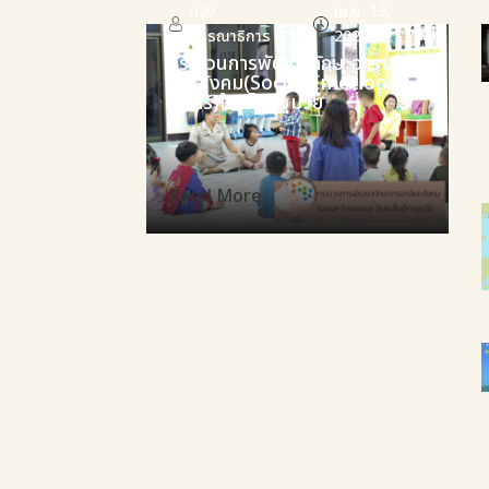
กอง
เม.ย. 13,
บรรณาธิการ
2021
กระบวนการพัฒนาทักษะอารมณ์
และสังคม(Social-Emotional
Skills)ในเด็กปฐมวัย
...
Read More