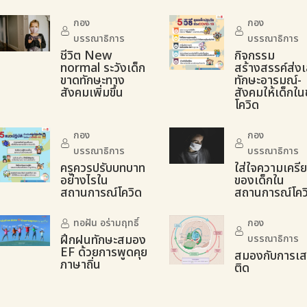
กอง
กอง
บรรณาธิการ
บรรณาธิการ
ชีวิต New
กิจกรรม
normal ระวังเด็ก
สร้างสรรค์ส่งเ
ขาดทักษะทาง
ทักษะอารมณ์-
สังคมเพิ่มขึ้น
สังคมให้เด็กใน
โควิด
กอง
กอง
บรรณาธิการ
บรรณาธิการ
ครูควรปรับบทบาท
ใส่ใจความเครี
อย่างไรใน
ของเด็กใน
สถานการณ์โควิด
สถานการณ์โคว
ทอฝัน อร่ามฤทธิ์
กอง
ฝึกฝนทักษะสมอง
บรรณาธิการ
EF ด้วยการพูดคุย
สมองกับการเ
ภาษาถิ่น
ติด