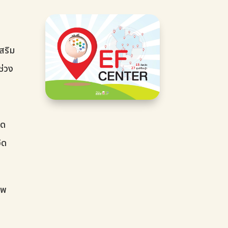
สริม
ช่วง
ยด
ิด
สพ