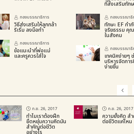
ที่ส่งเสริมทัก
กองบรรณาธิการ
กองบรรณาธิ
วิธีส่งเสริมให้ลูกกล้า
ทักษะ EF กำกั
ริเริ่ม ลงมือทำ
จริยธรรม คุ
ในสังคม
กองบรรณาธิการ
กองบรรณาธิ
ข้อแนะนำที่พ่อแม่
และครูควรใส่ใจ
เทคนิคง่ายๆ ช
บริหารจัดการชี
ง่ายขึ้น
ก.ย. 26, 2017
ก.ย. 26, 2017
ทำไมเราต้องฝึก
ความยั้งคิด ส
ยืดหยุ่นความคิดมัน
ต่อชีวิตแค่ไหน
สำคัญต่อชีวิต
อย่างไร