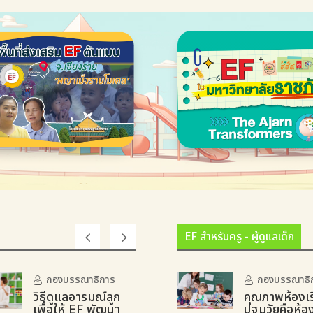
EF สำหรับครู - ผู้ดูแลเด็ก
กองบรรณาธิการ
กองบรรณาธิ
วิธีดูแลอารมณ์ลูก
คุณภาพห้องเร
เพื่อให้ EF พัฒนา
ปฐมวัยคือห้อ