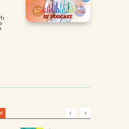
อทำ
ือ
ง
ก์