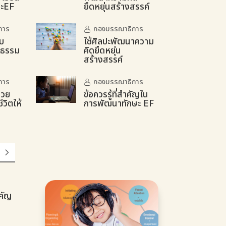
ษะEF
ยืดหยุ่นสร้างสรรค์
การ
กองบรรณาธิการ
บ
ใช้ศิลปะพัฒนาความ
ณธรรม
คิดยืดหยุ่น
สร้างสรรค์
การ
กองบรรณาธิการ
่วย
ข้อควรรู้ที่สำคัญใน
วิตให้
การพัฒนาทักษะ EF
ำคัญ