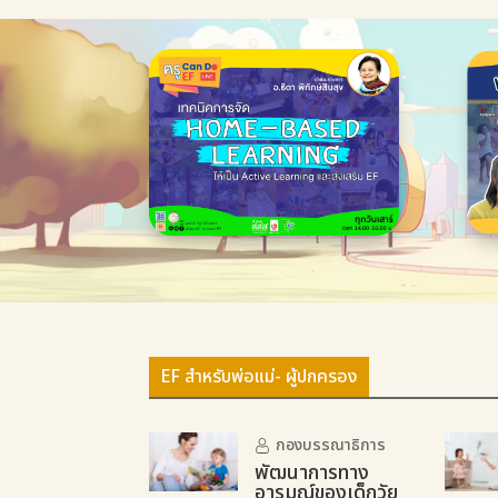
EF สำหรับพ่อแม่- ผู้ปกครอง
กองบรรณาธิการ
พัฒนาการทาง
อารมณ์ของเด็กวัย