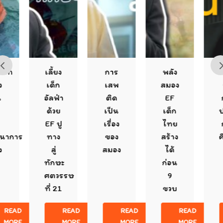
เลี้ยง
การ
พลัง
EF
เด็ก
เสพ
สมอง
กับ
อัลฟ่า
ติด
EF
การ
ด้วย
เป็น
เด็ก
ปฏิรูป
EF ปู
เรื่อง
ไทย
การ
ทาง
ของ
สร้าง
ศึกษา
สู่
สมอง
ได้
ทักษะ
ก่อน
ศตวรรษ
9
ที่ 21
ขวบ
READ
READ
READ
RE
MORE
MORE
MORE
MO