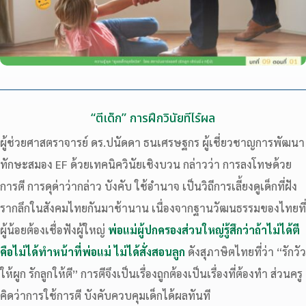
“ตีเด็ก” การฝึกวินัยที่ไร้ผล
ผู้ช่วยศาสตราจารย์ ดร.ปนัดดา ธนเศรษฐกร ผู้เชี่ยวชาญการพัฒนา
ทักษะสมอง EF ด้วยเทคนิควินัยเชิงบวน กล่าวว่า การลงโทษด้วย
การตี การดุด่าว่ากล่าว บังคับ ใช้อำนาจ เป็นวิถีการเลี้ยงดูเด็กที่ฝัง
รากลึกในสังคมไทยกันมาช้านาน เนื่องจากฐานวัฒนธรรมของไทยที่
ผู้น้อยต้องเชื่อฟังผู้ใหญ่
พ่อแม่ผู้ปกครองส่วนใหญ่รู้สึกว่าถ้าไม่ได้ตี
คือไม่ได้ทำหน้าที่พ่อแม่ ไม่ได้สั่งสอนลูก
ดังสุภาษิตไทยที่ว่า “รักวัว
ให้ผูก รักลูกให้ตี” การตีจึงเป็นเรื่องถูกต้องเป็นเรื่องที่ต้องทำ ส่วนครู
คิดว่าการใช้การตี บังคับควบคุมเด็กได้ผลทันที