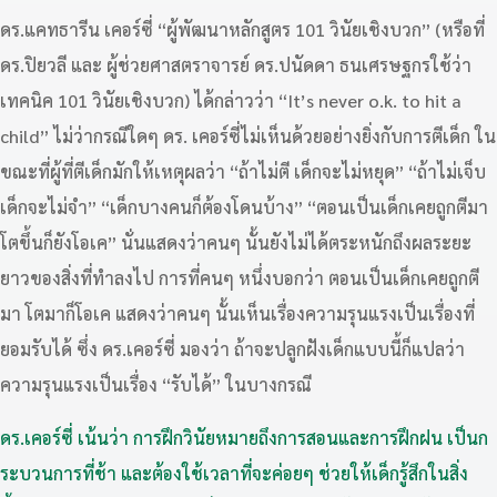
ดร.แคทธารีน เคอร์ซี่ “ผู้พัฒนาหลักสูตร 101 วินัยเชิงบวก” (หรือที่
ดร.ปิยวลี และ ผู้ช่วยศาสตราจารย์ ดร.ปนัดดา ธนเศรษฐกรใช้ว่า
เทคนิค 101 วินัยเชิงบวก) ได้กล่าวว่า “It’s never o.k. to hit a
child” ไม่ว่ากรณีใดๆ ดร. เคอร์ซี่ไม่เห็นด้วยอย่างยิ่งกับการตีเด็ก ใน
ขณะที่ผู้ที่ตีเด็กมักให้เหตุผลว่า “ถ้าไม่ตี เด็กจะไม่หยุด” “ถ้าไม่เจ็บ
เด็กจะไม่จำ” “เด็กบางคนก็ต้องโดนบ้าง” “ตอนเป็นเด็กเคยถูกตีมา
โตขึ้นก็ยังโอเค” นั่นแสดงว่าคนๆ นั้นยังไม่ได้ตระหนักถึงผลระยะ
ยาวของสิ่งที่ทำลงไป การที่คนๆ หนึ่งบอกว่า ตอนเป็นเด็กเคยถูกตี
มา โตมาก็โอเค แสดงว่าคนๆ นั้นเห็นเรื่องความรุนแรงเป็นเรื่องที่
ยอมรับได้ ซึ่ง ดร.เคอร์ซี่ มองว่า ถ้าจะปลูกฝังเด็กแบบนี้ก็แปลว่า
ความรุนแรงเป็นเรื่อง “รับได้” ในบางกรณี
ดร.เคอร์ซี่ เน้นว่า การฝึกวินัยหมายถึงการสอนและการฝึกฝน เป็นก
ระบวนการที่ช้า และต้องใช้เวลาที่จะค่อยๆ ช่วยให้เด็กรู้สึกในสิ่ง