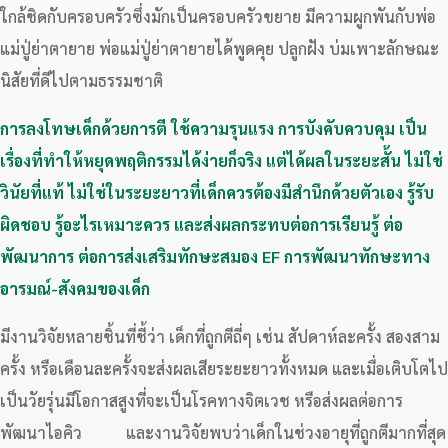
ใกล้ชิดกับครอบครัวซึ่งมักเป็นครอบครัวขยาย มีความผูกพันกับพ่อ
แม่ปู่ย่าตายาย พ่อแม่ปู่ย่าตายายได้พูดคุย ปลูกฝัง บ่มเพาะลักษณะ
นิสัยที่ดีไปตามธรรมชาติ
การลงโทษเด็กด้วยการตี ใช้ความรุนแรง การบังคับควบคุม เป็น
เรื่องที่ทำให้หยุดพฤติกรรมได้ง่ายก็จริง แต่ได้ผลในระยะสั้น ไม่ใช่
วินัยที่แท้ ไม่ใช่ในระยะยาวที่เด็กควรต้องมีสำนึกด้วยตัวเอง รู้รับ
ผิดชอบ รู้อะไรเหมาะควร และส่งผลกระทบต่อการเรียนรู้ ต่อ
พัฒนาการ ต่อการส่งเสริมทักษะสมอง EF การพัฒนาทักษะทาง
อารมณ์-สังคมของเด็ก
มีงานวิจัยหลายชิ้นที่ชี้ว่า เด็กที่ถูกตีถี่ๆ เช่น สัปดาห์ละครั้ง สองสาม
ครั้ง หรือเดือนละครั้งจะส่งผลเสียระยะยาวทั้งหมด และเมื่อเติบโตไป
เป็นวัยรุ่นมีโอกาสสูงที่จะเป็นโรคทางจิตเวช หรือส่งผลต่อการ
พัฒนาไอคิว และงานวิจัยพบว่าเด็กในช่วงอายุที่ถูกตีมากที่สุด