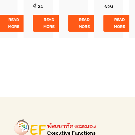
ที่ 21
ขวบ
AD
READ
READ
READ
RE
MORE
MORE
MORE