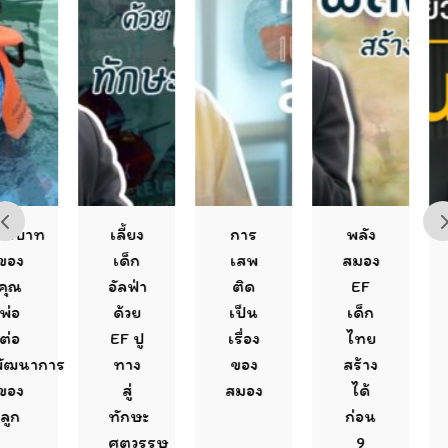
เลี้ยง
การ
พลัง
EF
เด็ก
เสพ
สมอง
กับ
อัลฟ่า
ติด
EF
การ
ด้วย
เป็น
เด็ก
ปฏิรู
EF ปู
เรื่อง
ไทย
การ
าร
ทาง
ของ
สร้าง
ศึกษา
สู่
สมอง
ได้
ทักษะ
ก่อน
ศตวรรษ
9