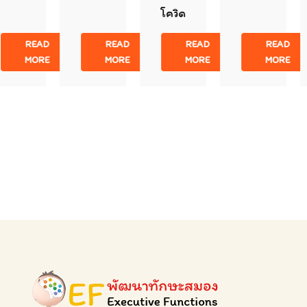
โควิด
READ
READ
READ
READ
MORE
MORE
MORE
MORE