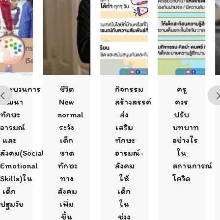
วนการ
ชีวิต
กิจกรรม
ครู
ใส
า
New
สร้างสรรค์
ควร
คว
ะ
normal
ส่ง
ปรับ
ข
ณ์
ระวัง
เสริม
บทบาท
เด
เด็ก
ทักษะ
อย่างไร
ใ
(Social-
ขาด
อารมณ์-
ใน
สถ
ional
ทักษะ
สังคม
สถานการณ์
โค
s)ใน
ทาง
ให้
โควิด
สังคม
เด็ก
ัย
เพิ่ม
ใน
ขึ้น
ช่วง