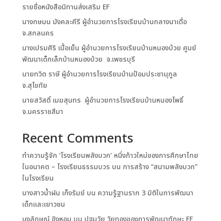
รายชื่อหนังสือนิทานส่งเสริม EF
นางกษมน มังคละคีรี ผู้อำนวยการโรงเรียนบ้านกลางนาเดื่อ
จ.สกลนคร
นางเปรมศิริ เนื้อเย็น ผู้อำนวยการโรงเรียนบ้านหนองบ้วย ศูนย์
พัฒนาเด็กเล็กบ้านหนองบ้วย จ.เพชรบุรี
นายทวิต ราษี ผู้อำนวยการโรงเรียนบ้านป้อมประชานุกูล
จ.สุโขทัย
นายสวัสดิ์ เมฆสุนทร ผู้อำนวยการโรงเรียนบ้านหนองโพธิ์
จ.นครราชสีมา
Recent Comments
ทำความรู้จัก ‘โรงเรียนพลังบวก’ หนึ่งก้าวใหม่ของการศึกษาไทย
ในอนาคต – โรงเรียนธรรมบวร
บน
การสร้าง “สนามพลังบวก”
ในโรงเรียน
นางสาวน้ำฝน เก็งรัมย์
บน
ความรู้ฐานราก 3 มิติในการพัฒนา
เด็กและเยาวชน
นงลักษณ์ ขิงหอม
บน
ปฐมวัย วัยทองของการพัฒนาทักษะ EF