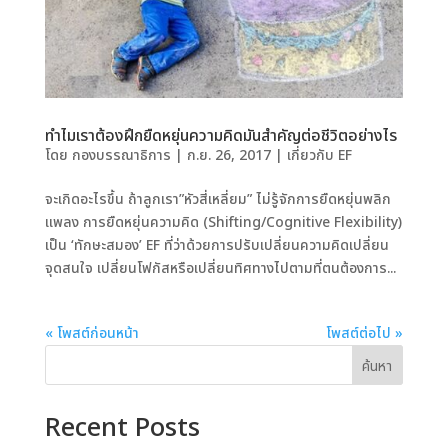
ทำไมเราต้องฝึกยืดหยุ่นความคิดมันสำคัญต่อชีวิตอย่างไร
โดย
กองบรรณาธิการ
|
ก.ย. 26, 2017
|
เกี่ยวกับ EF
จะเกิดอะไรขึ้น ถ้าลูกเรา”หัวสี่เหลี่ยม” ไม่รู้จักการยืดหยุ่นพลิก
แพลง การยืดหยุ่นความคิด (Shifting/Cognitive Flexibility)
เป็น ‘ทักษะสมอง’ EF ที่ว่าด้วยการปรับเปลี่ยนความคิดเปลี่ยน
จุดสนใจ เปลี่ยนโฟกัสหรือเปลี่ยนทิศทางไปตามที่ตนต้องการ...
« โพสต์ก่อนหน้า
โพสต์ต่อไป »
ค้นหา
Recent Posts