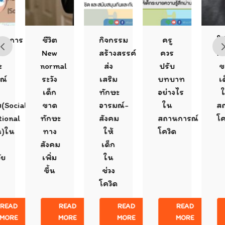
ชีวิต
กิจกรรม
ครู
ใส่ใจ
New
สร้างสรรค์
ควร
ความเคร
normal
ส่ง
ปรับ
ของ
ระวัง
เสริม
บทบาท
เด็ก
เด็ก
ทักษะ
อย่างไร
ใน
l-
ขาด
อารมณ์-
ใน
สถานการ
ทักษะ
สังคม
สถานการณ์
โควิด
ทาง
ให้
โควิด
สังคม
เด็ก
เพิ่ม
ใน
ขึ้น
ช่วง
โควิด
READ
READ
READ
REA
MORE
MORE
MORE
MOR