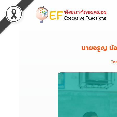
นายจรูญ น้
โด