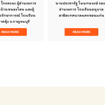
นายประชารัฐ โนนทนวงษ์ รองผู้
นายจรูญ น้
อำนวยการ โรงเรียนอนุบาล
การโรงเร
สาธิตเทศบาลนครขอนแก่น
READ MORE
R