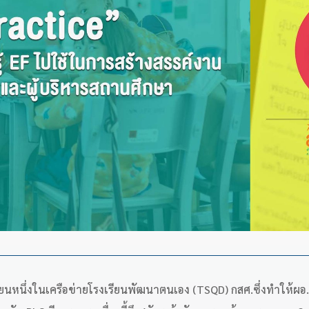
หนึ่งในเครือข่ายโรงเรียนพัฒนาตนเอง (TSQD) กสศ.ซึ่งทำให้ผอ.จรูญ