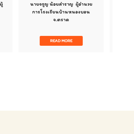
อยสำราญ ผู้อำนวย
นายสวัสดิ์ เมฆสุนทร ผู้อำนวย
ียนบ้านหนองบอน
การโรงเรียนบ้านหนองโพธิ์
จ.ตราด
จ.นครราชสีมา
EAD MORE
READ MORE