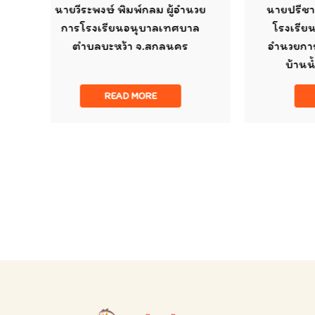
มพ์กลม ผู้อำนวย
นายปรีชา ไกรคะนะ ผู้อำนวยการ
อนุบาลเทศบาล
โรงเรียนบ้านหนองโสน และผู้
า จ.สกลนคร
อำนวยการรักษาการณ์ โรงเรียน
บ้านน้ำคลุ้ง จ.กาญจนบุรี
 MORE
READ MORE