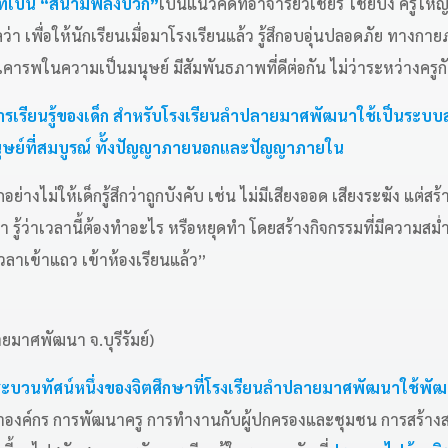
นที่เป็น “สนามพลังบวก”
เป็นแนวคิดที่อาจารย์วิเชียร ไชยบัง ครู
ุผลว่า เพื่อให้นักเรียนเมื่อมาโรงเรียนแล้ว รู้สึกอบอุ่นปลอดภัย ทาง
คารพในความเป็นมนุษย์ ​มีสัมพันธภาพที่ดีต่อกัน ไม่ว่าระหว่างครูกับ
รียนรู้ของเด็ก
สำหรับโรงเรียนลำปลายมาศพัฒนาใช้เป็นระบบสน
มนุษย์ที่สมบูรณ์ ทั้งปัญญาภายนอกและปัญญาภายใน
ย่างไม่ให้เด็กรู้สึกว่าถูกบังคับ เช่น ไม่มีเสียงออด เสียงระฆัง แต่สร้า
า รู้ว่าเวลานี้ต้องทำอะไร หรือหยุดทำ โดยสร้างกิจกรรมที่มีความส
วลาเข้าแถว เข้าห้องเรียนแล้ว”
าศพัฒนา จ.บุรีรัมย์)
ะบวนทัศน์หนึ่งของจิตศึกษาที่โรงเรียนลำปลายมาศพัฒนาใช้พัฒน
นำองค์กร การพัฒนาครู การทำงานกับผู้ปกครองและชุมชน การสร้างสภา