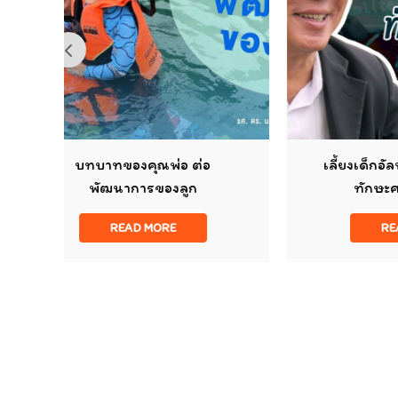
ต่อ
เลี้ยงเด็กอัลฟ่าด้วย EF ปูทางสู่
ก
ทักษะศตวรรษที่ 21
READ MORE