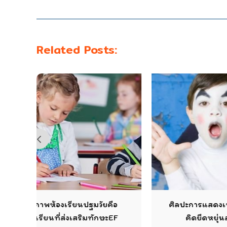
Related Posts:
มวัยคือ
ศิลปะการแสดงเพื่อพัฒนาความ
มทักษะEF
คิดยืดหยุ่นสร้างสรรค์