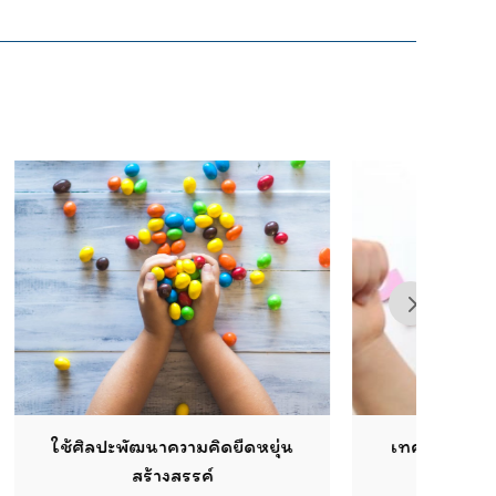
มคิดยืดหยุ่น
เทคนิคง่ายๆ ช่วยบริหารจัดการ
รค์
ชีวิตให้ง่ายขึ้น