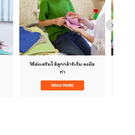
าริเริ่ม ลงมือ
พัฒนาทักษะ EF ด้วยการเต้นแอ
โรบิก
RE
READ MORE