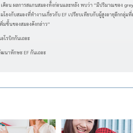
า 6 เดือน ผลการสแกนสมองทั้งก่อนและหลัง พบว่า “มีปริมาณของ gre
่อมโยงกับสมองที่ทำงานเกี่ยวกับ EF เปรียบเทียบกับผู้สูงอายุอีกกลุ่ม
พิ่มขึ้นของสมองดังกล่าว”
แอโรบิกกันเถอะ
อพัฒนาทักษะ EF กันเถอะ