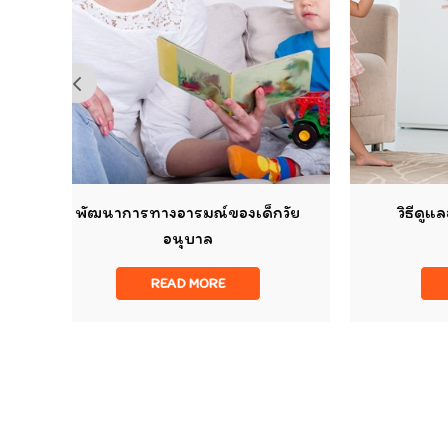
องเด็กวัย
วิธีดูแลอารมณ์ลูกเพื่อให้ EF
พัฒนา
READ MORE