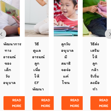
ฒนาการ
วิธี
ลูกวัย
วิธีส่ง
าง
ดูแล
อนุบาล
เสริม
รมณ์
อารมณ์
มี
ให้
อง
ลูก
สมาธิ
ลูก
็ก
เพื่อ
จดจ่อ
กล้า
ัย
ให้
แค่
ริเริ่ม
ุบาล
EF
ไหน
ลงมือ
พัฒนา
ทำ
READ
READ
READ
READ
MORE
MORE
MORE
MORE