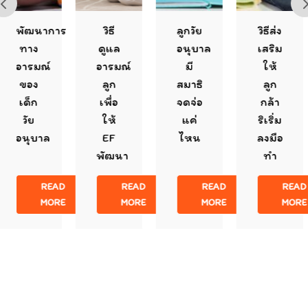
พัฒนาการ
วิธี
ลูกวัย
วิธีส่ง
ทาง
ดูแล
อนุบาล
เสริม
อารมณ์
อารมณ์
มี
ให้
ของ
ลูก
สมาธิ
ลูก
เด็ก
เพื่อ
จดจ่อ
กล้า
วัย
ให้
แค่
ริเริ่ม
อนุบาล
EF
ไหน
ลงมือ
พัฒนา
ทำ
READ
READ
READ
READ
MORE
MORE
MORE
MORE