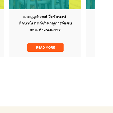
อึ้งชัยพงษ์
นางอัจจชิญา สงวนศรีพิสุทธิ์
นาญการพิเศษ
ศึกษานิเทศก์ชำนาญการพิเศษ
พงเพชร
สธจ. ขอนแก่น
ORE
READ MORE