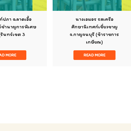
นางเอมอร รสเครือ
นางบุญลักษณ์ 
ศึกษานิเทศก์เชี่ยวชาญ
ศึกษานิเทศก์ชำ
จ.กาญจนบุรี (ข้าราชการ
สธจ. กำแ
เกษียณ)
READ MORE
READ M