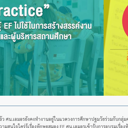
ว ศน.เอมอรยังคงทำงานอยู่ในแวดวงการศึกษาปฐมวัยร่วมกับกลุ่มครู
มสนใจใคร่รู้เรื่องทักษะสมอง EF ศน.เอมอรเข้ารับการอบรมเรื่องท