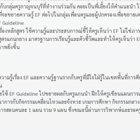
บกลุ่มครูกาญจนบุรีที่ทำงานร่วมกัน คอยเป็นพี่เลี้ยงให้คำแนะนำ ให้
ำที่จะขยายความรู้ EF ต่อไปในกลุ่มเพื่อนครูและผู้ปกครองเพื่อขยายเ
 Guideline
งหลักสูตร ใช้ความรู้และประสบการณ์ชี้ให้ครูเห็นว่า EF ไม่ใช่ภาระงา
ูตรแกนกลาง มาตรฐานการเรียนรู้และตัวชี้วัดและทำให้ครูเห็นว่า EF
พยิ่งขึ้น
วามรู้เรื่อง EF และความรู้ฐานรากกับครูที่มีใจใฝ่รู้ในเขตพื้นที่ก
น
ดยใช้ EF Guideline ไปขยายผลกับครูแกนนำ ฝึกให้ครูเขียนแผนการ
าการกับกิจกรรมเคลื่อนไหวและจังหวะ เกมการศึกษา กิจกรรมกลางแ
ารสอนคนละ 1 แผน รวม 9 แผน ซึ่งขณะนี้ผ่านการวิพากษ์และรอครู