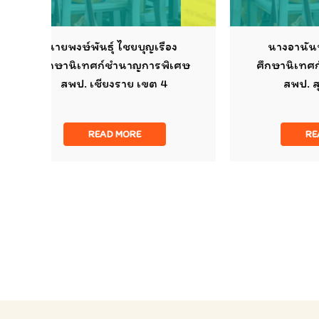
ยบุญเรือง
นางอานันท์ปภา ฉลาดเอื้อ
ญการพิเศษ
ศึกษานิเทศก์ชำนาญการพิเศษ
 เขต 4
สพป. สุรินทร์เขต 3
E
READ MORE